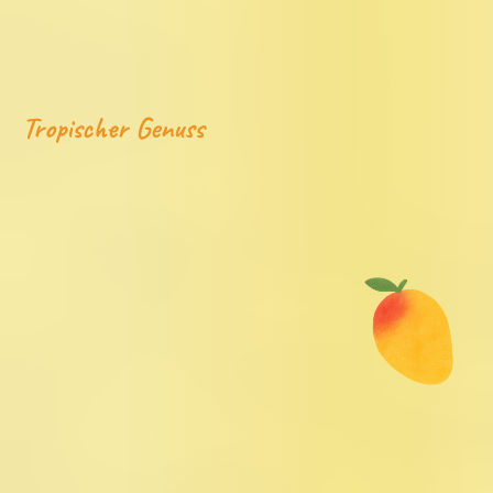
Tropischer Genuss
UNSERE
MANGOS
BRINGEN
TROPISCHE
SÜSSE
UND
ECHTEN
GESCHMACK
ZU
DIR