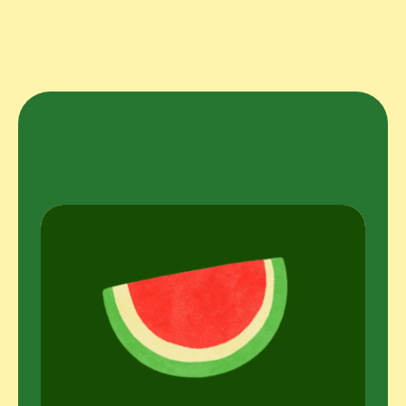
Descubre
más
frutas
deliciosas