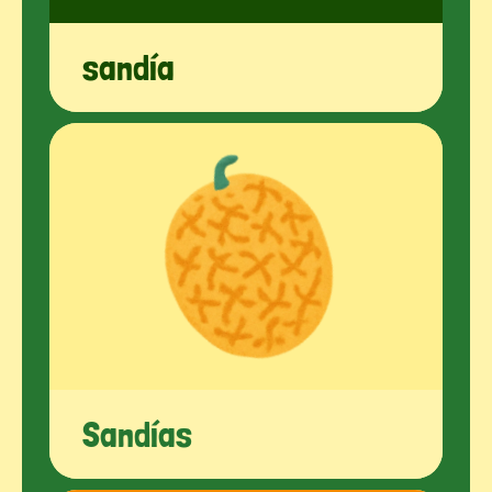
sandía
Sandías